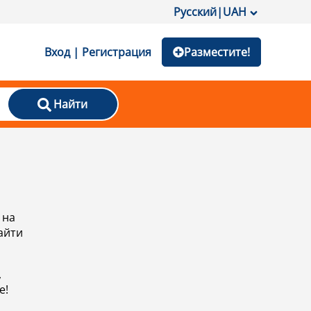
Русский
|
UAH
Вход | Регистрация
Разместите!
Найти
 на
айти
,
е!