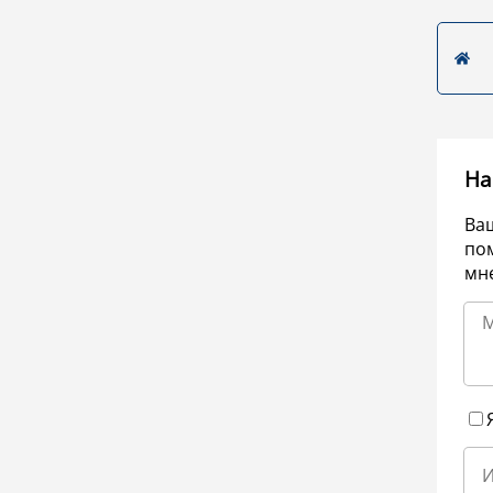
На
Ва
по
мне