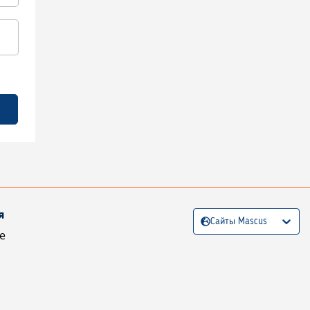
я
Сайты Mascus
е