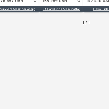
376 457 UAH
155 289 UAH
142 410 UA
Gunnars Maskiner Åsarp
KA Backlunds Maskinaffär
Hako Finl
1
/
1