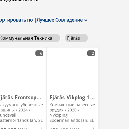
ортировать по
|
Лучшее Совпадение
Коммунальная Техника
Fjärås
6
2
Fjärås Frontsopmaskin John Deere 1550/1570/1580 FS 520 15
Fjärås Vikplog 175
Вакуумные уборочные
Компактные навесные
ашины • 2024 •
орудия • 2020 •
undsvall,
Nyköping,
ästernorrlands län, SE
Södermanlands län, SE