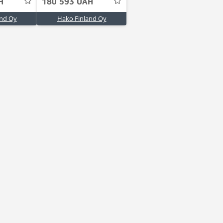
H
180 593 UAH
and Oy
Hako Finland Oy