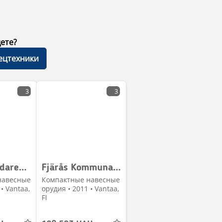
ете?
пецтехники
3
3
Fjärås Spridaren 400/1100 Hiekoitin
Fjärås Kommunal 1550 avoharja
навесные
Компактные навесные
• Vantaa,
орудия • 2011 • Vantaa,
FI