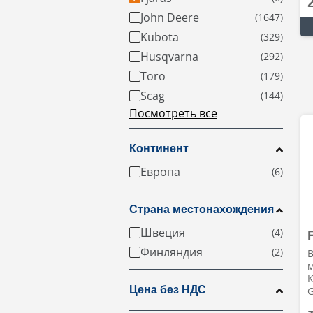
John Deere
Kubota
Husqvarna
Toro
Scag
Посмотреть все
Континент
Европа
Страна местонахождения
Швеция
Финляндия
м
K
Цена без НДС
G