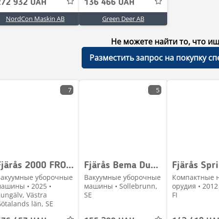
272 932 UAH
136 466 UAH
NordCon Maskin AB
Green Deer AB
Не можете найти то, что ищ
Разместить запрос на покупку с
7
5
Fjärås 2000 FRONTSOPMASKIN 3-P
Fjärås Bema Dual 600
Вакуумные уборочные
Вакуумные уборочные
Компактные 
ашины • 2025 •
машины • Sollebrunn,
орудия • 2012 
ungälv, Västra
SE
FI
ötalands län, SE