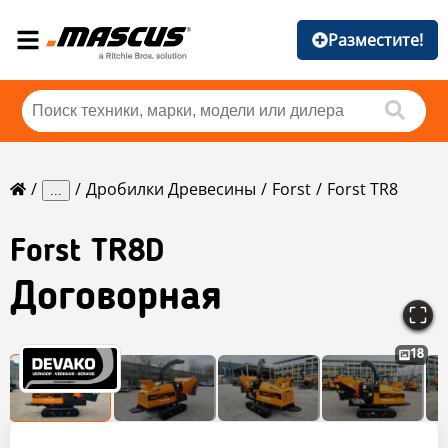
Разместите!
Дробилки Древесины
Forst
Forst TR8
...
Forst
TR8D
Договорная
18