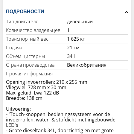
ПОДРОБНОСТИ
Тип двигателя
дизельный
Количество владельцев
1
Транспортный вес
1 625 кг
Подача
21 см
Объём цистерны
34 l
Страна производства
Великобритания
Прочая информация
Opening invoerrollen: 210 x 255 mm
Vliegwiel: 728 mm x 30 mm
Max. geluid: Lwa 122 dB
Breedte: 138 cm
Uitvoering:
- 'Touch-knoppen' bedieningssysteem voor de
invoerrollen, water- & stofdicht met ingebouwde
LED's
- Grote dieseltank 34L, doorzichtig en met grote