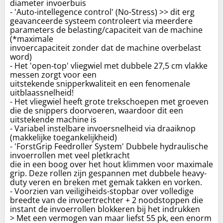
diameter invoerbuis
- 'Auto-intellegence control' (No-Stress) >> dit erg
geavanceerde systeem controleert via meerdere
parameters de belasting/capaciteit van de machine
(*maximale
invoercapaciteit zonder dat de machine overbelast
word)
- Het 'open-top' vliegwiel met dubbele 27,5 cm vlakke
messen zorgt voor een
uitstekende snipperkwaliteit en een fenomenale
uitblaassnelheid!
- Het vliegwiel heeft grote trekschoepen met groeven
die de snippers doorvoeren, waardoor dit een
uitstekende machine is
- Variabel instelbare invoersnelheid via draaiknop
(makkelijke toegankelijkheid)
- 'ForstGrip Feedroller System' Dubbele hydraulische
invoerrollen met veel pletkracht
die in een boog over het hout klimmen voor maximale
grip. Deze rollen zijn gespannen met dubbele heavy-
duty veren en breken met gemak takken en vorken.
- Voorzien van veiligiheids-stopbar over volledige
breedte van de invoertrechter + 2 noodstoppen die
instant de invoerrollen blokkeren bij het indrukken
> Met een vermogen van maar liefst 55 pk, een enorm