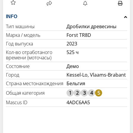
INFO
Тип машины
Дробилки древесины
Марка / модель
Forst TR8D
Год выпуска
2023
Кол-во отработаного
525 ч
времени (моточасы)
Состояние
Демо
Город
Kessel-Lo, Vlaams-Brabant
Страна местонахождения
Бельгия
1
2
3
4
5
Mascus ID
4ADC6AA5