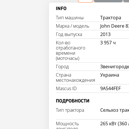
INFO
Тип машины
Трактора
Марка / модель
John Deere 8
Год выпуска
2013
Кол-во
3 957 ч
отработаного
времени
(моточасы)
Город
Звенигород
Страна
Украина
местонахождения
Mascus ID
9A544FEF
ПОДРОБНОСТИ
Тип трактора
Сельхоз тра
Мощность
265 кВт (360 л
двигателя