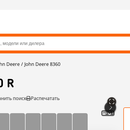
ohn Deere
John Deere 8360
0 R
анить поиск
Распечатать
7
1