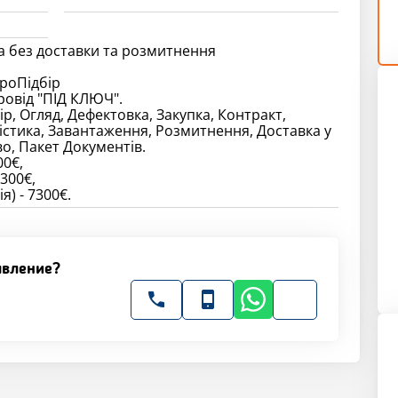
а без доставки та розмитнення
роПідбір
овід "ПІД КЛЮЧ".
ір, Огляд, Дефектовка, Закупка, Контракт,
істика, Завантаження, Розмитнення, Доставка у
о, Пакет Документів.
00€,
300€,
явление?