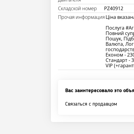
Складской номер
PZ40912
Прочая информация
Ціна вказан
Послуга #Аг
Повний супр
Пошук, Підб
Валюта, Лог
господарств
Економ - 23
Стандарт - 3
Вас заинтересовало это объ
Связаться с продавцом