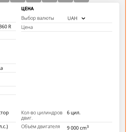
ЦЕНА
Выбор валюты
UAH
360 R
Цена
ка
ктор
Кол-во цилиндров
6 цил.
двиг.
.с.)
Объём двигателя
3
9 000 cm