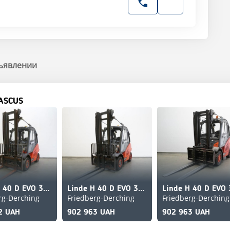
ъявлении
ASCUS
Linde H 40 D EVO 394-02
Linde H 40 D EVO 394-02
rg-Derching
Friedberg-Derching
Friedberg-Derching
2 UAH
902 963 UAH
902 963 UAH