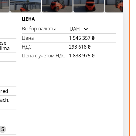
ЦЕНА
Выбор валюты
UAH
Цена
1 545 357 ₴
esel
НДС
293 618 ₴
Klima
Цена с учетом НДС
1 838 975 ₴
red
ach,
5