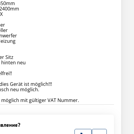
6350mm
: 2400mm
EX
ber
ller
inwerfer
Heizung
er Sitz
 hinten neu
frei!!
ies Gerät ist möglich!!!
sch neu möglich.
o möglich mit gültiger VAT Nummer.
явление?