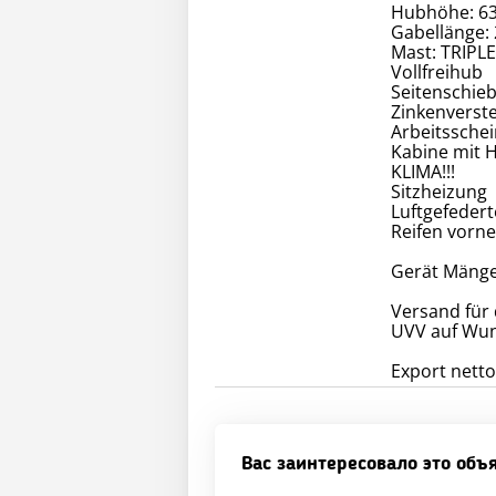
Hubhöhe: 
Gabellänge
Mast: TRIPL
Vollfreihub
Seitenschie
Zinkenverste
Arbeitssche
Kabine mit 
KLIMA!!!
Sitzheizung
Luftgefedert
Reifen vorne
Gerät Mängel
Versand für d
UVV auf Wun
Export nett
Вас заинтересовало это объ