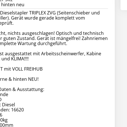
 hinten neu
Dieselstapler TRIPLEX ZVG (Seitenschieber und
ller). Gerät wurde gerade komplett vom
prüft.
cht, nichts ausgeschlagen! Optisch und technisch
r guten Zustand. Gerät ist mängelfrei! Zahnriemen
mplette Wartung durchgeführt.
ist ausgestattet mit Arbeitsscheinwerfer, Kabine
und KLIMA!!!!
T mit VOLL FREIHUB
orne & hinten NEU!
Daten & Ausstattung:
inde
D
: Diesel
nden: 16620
6
00kg
000mm