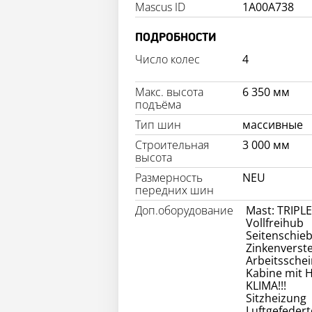
Mascus ID
1A00A738
ПОДРОБНОСТИ
Число колес
4
Макс. высота
6 350 мм
подъёма
Тип шин
массивные
Строительная
3 000 мм
высота
Размерность
NEU
передних шин
Доп.оборудование
Mast: TRIPL
Vollfreihub
Seitenschie
Zinkenverste
Arbeitssche
Kabine mit 
KLIMA!!!
Sitzheizung
Luftgefedert