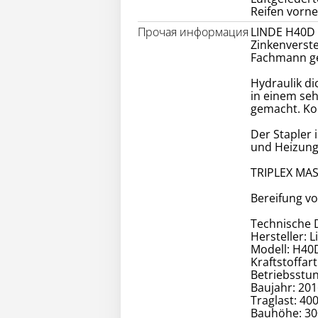
Reifen vorne
Прочая информация
LINDE H40D 
Zinkenverste
Fachmann ge
Hydraulik di
in einem seh
gemacht. Ko
Der Stapler 
und Heizung 
TRIPLEX MAS
Bereifung v
Technische 
Hersteller: L
Modell: H40
Kraftstoffart
Betriebsstu
Baujahr: 201
Traglast: 40
Bauhöhe: 3