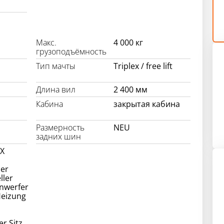
Макс.
4 000 кг
грузоподъёмность
Тип мачты
Triplex / free lift
Длина вил
2 400 мм
Кабина
закрытая кабина
Размерность
NEU
задних шин
EX
ber
ller
inwerfer
Heizung
er Sitz