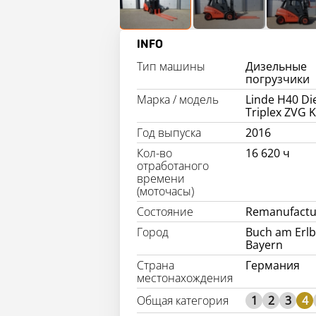
INFO
Тип машины
Дизельные
погрузчики
Марка / модель
Linde H40 Di
Triplex ZVG 
Год выпуска
2016
Кол-во
16 620 ч
отработаного
времени
(моточасы)
Состояние
Remanufactu
Город
Buch am Erlb
Bayern
Страна
Германия
местонахождения
1
2
3
4