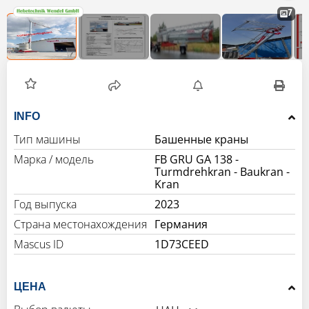
7
INFO
Тип машины
Башенные краны
Марка / модель
FB GRU GA 138 -
Turmdrehkran - Baukran -
Kran
Год выпуска
2023
Страна местонахождения
Германия
Mascus ID
1D73CEED
ЦЕНА