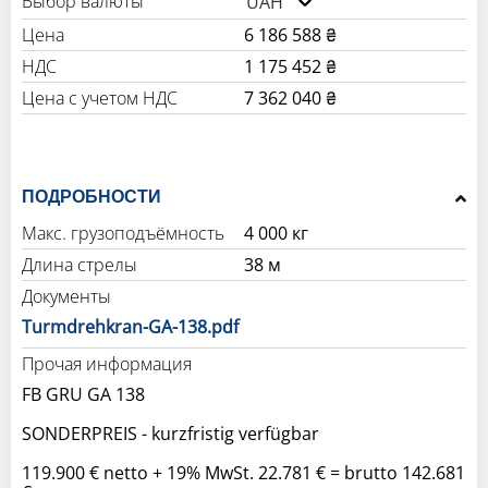
Выбор валюты
UAH
Цена
6 186 588 ₴
НДС
1 175 452 ₴
Цена с учетом НДС
7 362 040 ₴
ПОДРОБНОСТИ
Макс. грузоподъёмность
4 000 кг
Длина стрелы
38 м
Документы
Turmdrehkran-GA-138.pdf
Прочая информация
FB GRU GA 138
SONDERPREIS - kurzfristig verfügbar
119.900 € netto + 19% MwSt. 22.781 € = brutto 142.681