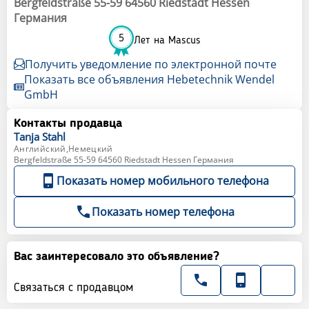
Bergfeldstraße 55-59 64560 Riedstadt Hessen
Германия
5
Лет на Mascus
Получить уведомление по электронной почте
Показать все объявления Hebetechnik Wendel
GmbH
Контакты продавца
Tanja
Stahl
Английский,Немецкий
Bergfeldstraße 55-59 64560 Riedstadt Hessen Германия
Показать номер мобильного телефона
Показать номер телефона
Вас заинтересовало это объявление?
Связаться с продавцом