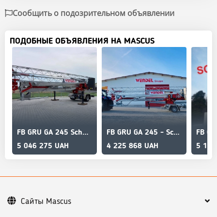
Сообщить о подозрительном объявлении
ПОДОБНЫЕ ОБЪЯВЛЕНИЯ НА MASCUS
FB GRU GA 245 Schnellbaukran, Dachdeckerkran, Kran
FB GRU GA 245 - Schnellbaukran - Dachdeckerkran
FB GR
5 046 275 UAH
4 225 868 UAH
5 159
Сайты Mascus