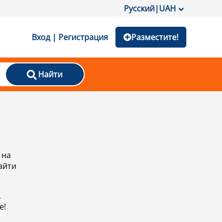
Русский
|
UAH
Вход | Регистрация
Разместите!
Найти
 на
айти
,
е!