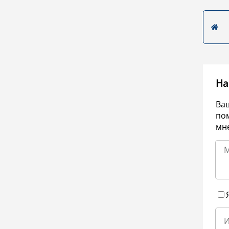
На
Ва
по
мне