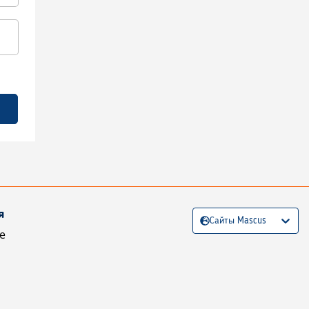
я
Сайты Mascus
е