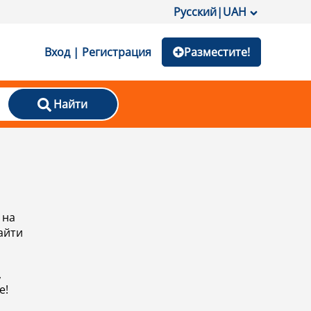
Русский
|
UAH
Вход | Регистрация
Разместите!
Найти
 на
айти
,
е!