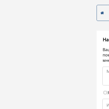
На
Ва
по
мне