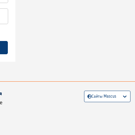
я
Сайты Mascus
е