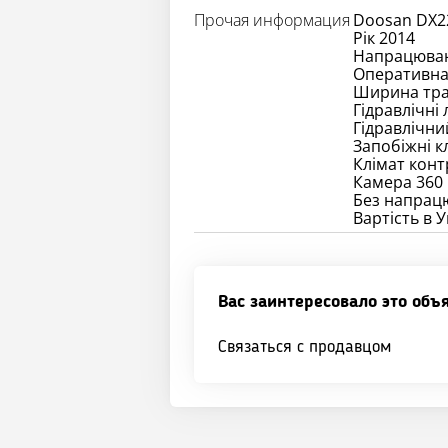
Прочая информация
Doosan DX2
Рік 2014
Напрацюван
Оперативна 
Ширина трак
Гідравлічні 
Гідравлічн
Запобіжні к
Клімат кон
Камера 360
Без напрацю
Вартість в У
Вас заинтересовало это объ
Связаться с продавцом