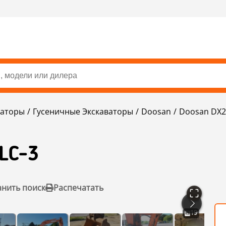
ваторы
Гусеничные Экскаваторы
Doosan
Doosan DX2
LC-3
анить поиск
Распечатать
19