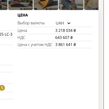
ЦЕНА
Выбор валюты
UAH
Цена
3 218 034 ₴
25 LC-3
НДС
643 607 ₴
Цена с учетом НДС
3 861 641 ₴
5