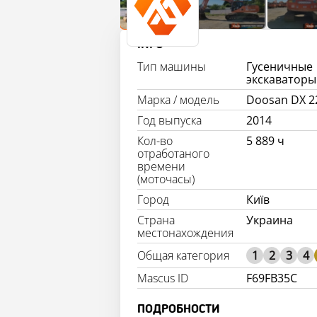
INFO
Тип машины
Гусеничные
экскаваторы
Марка / модель
Doosan DX 2
Год выпуска
2014
Кол-во
5 889 ч
отработаного
времени
(моточасы)
Город
Київ
Страна
Украина
местонахождения
1
2
3
4
Mascus ID
F69FB35C
ПОДРОБНОСТИ