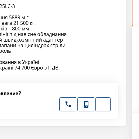
25LC-3
ня 5889 м.г.
вага 21 500 кг.
ів – 800 мм.
лінії під навісне обладнання
ий швидкозмінний адаптер
лапани на циліндрах стріли
троль
вання в Україні
країні 74 700 Євро з ПДВ
явление?