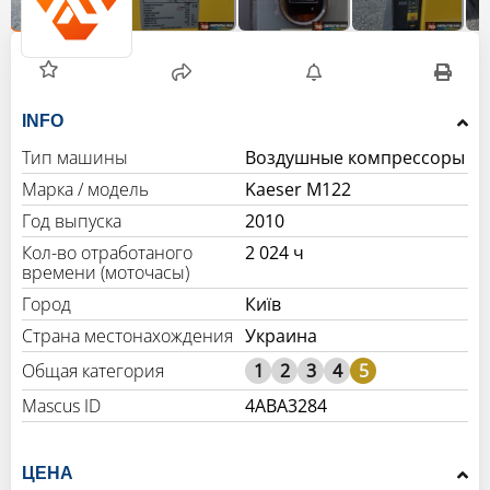
INFO
Тип машины
Воздушные компрессоры
Марка / модель
Kaeser M122
Год выпуска
2010
Кол-во отработаного
2 024 ч
времени (моточасы)
Город
Київ
Страна местонахождения
Украина
1
2
3
4
5
Mascus ID
4ABA3284
ЦЕНА