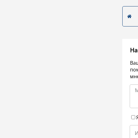
На
Ва
по
мне