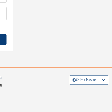
я
Сайты Mascus
е