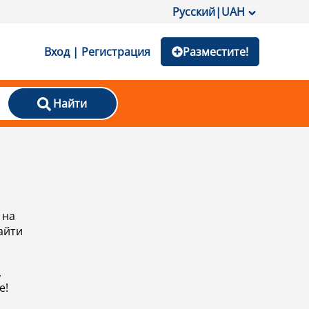
Русский
|
UAH
Вход | Регистрация
Разместите!
Найти
 на
айти
,
е!