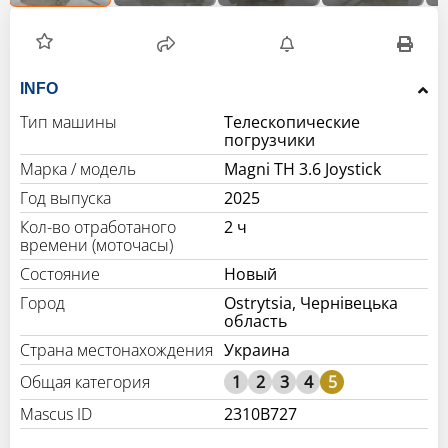
INFO
Тип машины
Телескопические
погрузчики
Марка / модель
Magni TH 3.6 Joystick
Год выпуска
2025
Кол-во отработаного
2 ч
времени (моточасы)
Состояние
Новый
Город
Ostrytsia, Чернівецька
область
Страна местонахождения
Украина
1
2
3
4
5
Mascus ID
2310B727