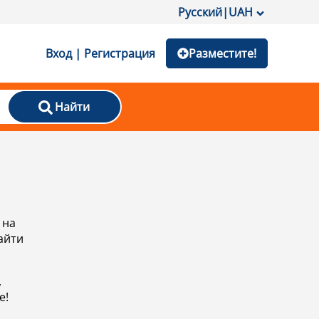
Русский
|
UAH
Вход | Регистрация
Разместите!
Найти
 на
айти
,
е!