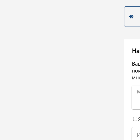
На
Ва
по
мне