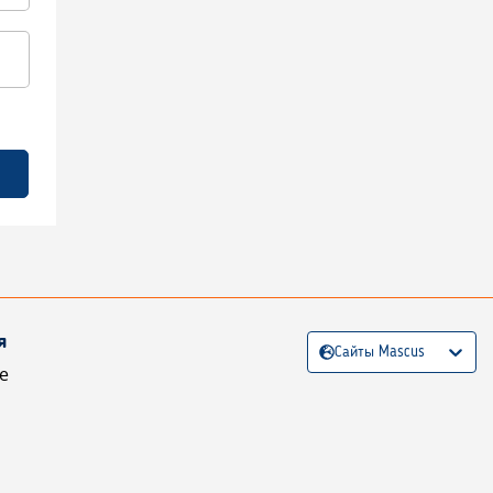
я
Сайты Mascus
е