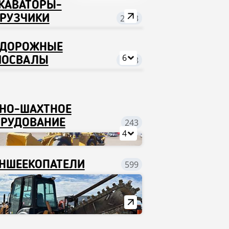
КАВАТОРЫ-
РУЗЧИКИ
2373
ЕДОРОЖНЫЕ
6
МОСВАЛЫ
4948
НО-ШАХТНОЕ
РУДОВАНИЕ
243
4
НШЕЕКОПАТЕЛИ
599