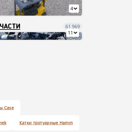
4
ЧАСТИ
61 969
11
ы Case
mek
Катки тротуарные Hamm