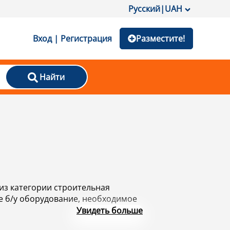
Русский
|
UAH
Вход | Регистрация
Разместите!
Найти
 вернитесь к форме поиска
строительная
Увидеть больше