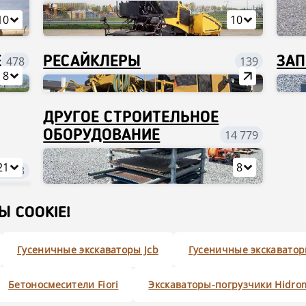
10
10
Е
478
РЕСАЙКЛЕРЫ
139
ЗАП
8
ДРУГОЕ СТРОИТЕЛЬНОЕ
ОБОРУДОВАНИЕ
14 779
21
8
2 293
 COOKIE!
Гусеничные экскаваторы Jcb
Гусеничные экскаватор
Бетоносмесители Fiori
Экскаваторы-погрузчики Hidro