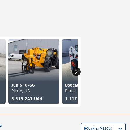
JCB 510-56
Bobcat S 185
Bobca
Рівне, UA
Рівне, UA
Рівне
3 315 241 UAH
1 117 043 UAH
2 10
я
Сайты Mascus