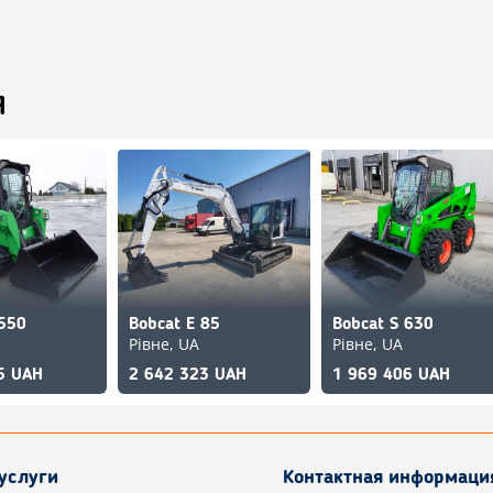
Я
 550
Bobcat E 85
Bobcat S 630
Рівне, UA
Рівне, UA
5 UAH
2 642 323 UAH
1 969 406 UAH
услуги
Контактная информаци