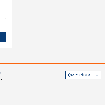
я
Сайты Mascus
е