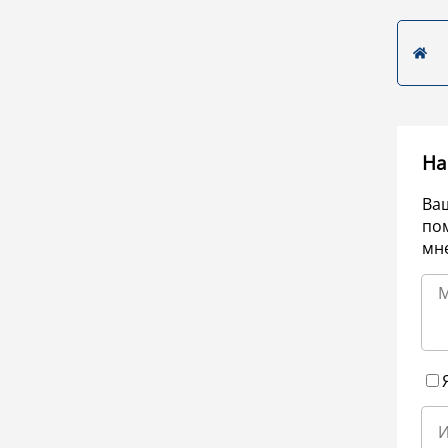
На
Ва
по
мне