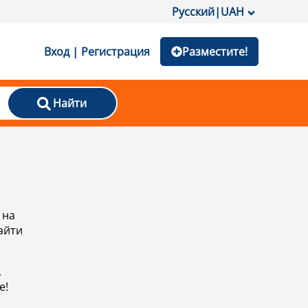
Русский
|
UAH
Вход | Регистрация
Разместите!
Найти
 на
айти
,
е!