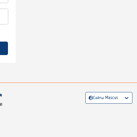
я
Сайты Mascus
е