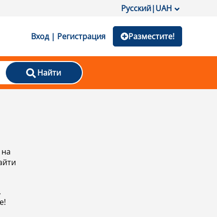
Русский
|
UAH
Вход | Регистрация
Разместите!
Найти
 на
айти
,
е!