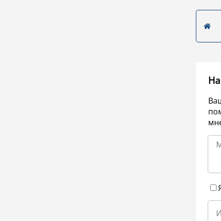
На
Ва
по
мне