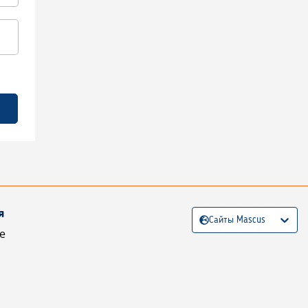
я
Сайты Mascus
е