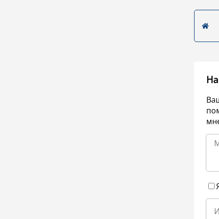
На
Ва
по
мне