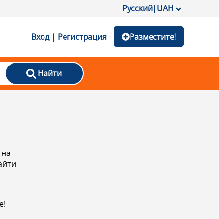
Русский
|
UAH
Вход | Регистрация
Разместите!
Найти
 на
айти
,
е!