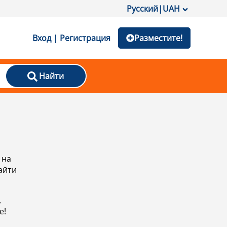
Русский
|
UAH
Вход | Регистрация
Разместите!
Найти
 на
айти
,
е!