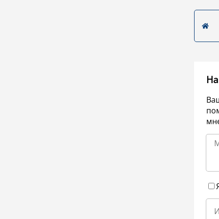
На
Ва
по
мне