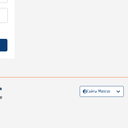
я
Сайты Mascus
е