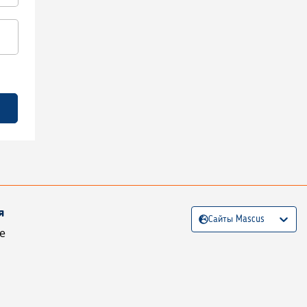
я
Сайты Mascus
е