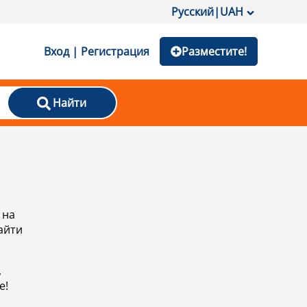
Русский
|
UAH
Вход | Регистрация
Разместите!
Найти
 на
айти
,
е!