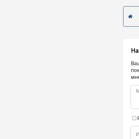
На
Ва
по
мне