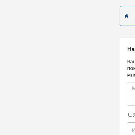
На
Ва
по
мне