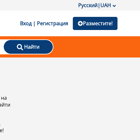
Русский
|
UAH
Вход | Регистрация
Разместите!
Найти
 на
айти
,
е!