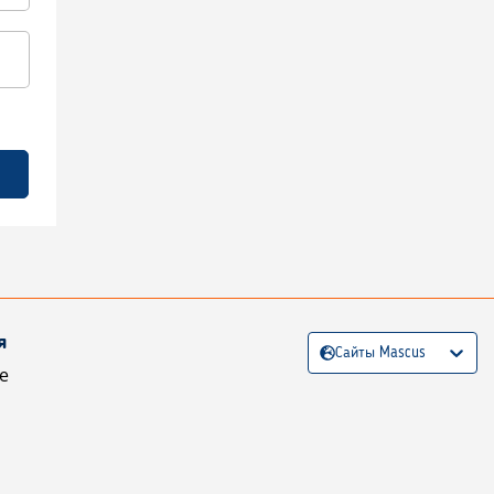
я
Сайты Mascus
е