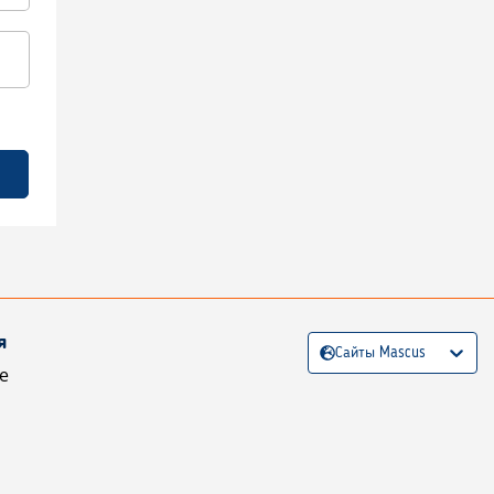
я
Сайты Mascus
е