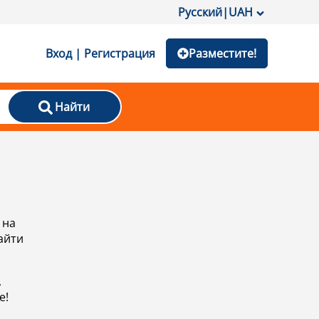
Русский
|
UAH
Вход | Регистрация
Разместите!
Найти
 на
айти
,
е!