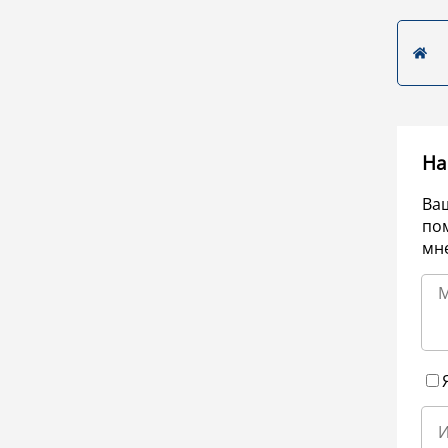
На
Ва
по
мне