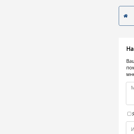
На
Ва
по
мне