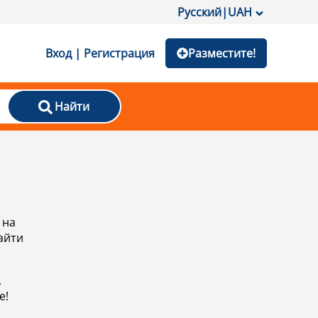
Русский
|
UAH
Вход | Регистрация
Разместите!
Найти
 на
айти
,
е!