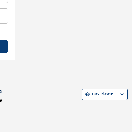
я
Сайты Mascus
е