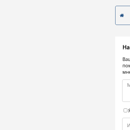
На
Ва
по
мне