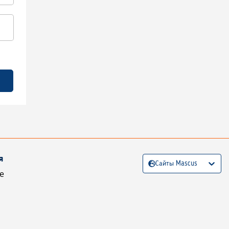
я
Сайты Mascus
е