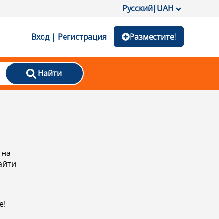
Русский
|
UAH
Вход | Регистрация
Разместите!
Найти
 на
айти
,
е!