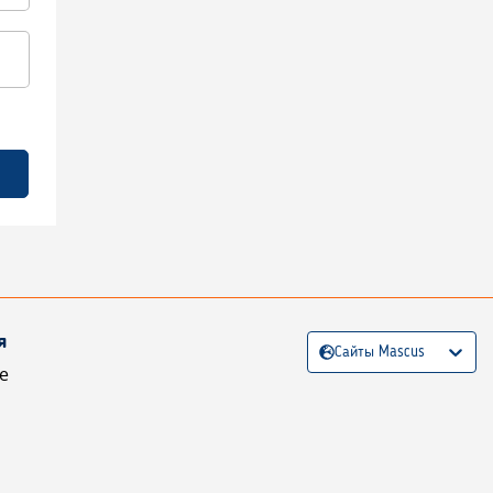
я
Сайты Mascus
е