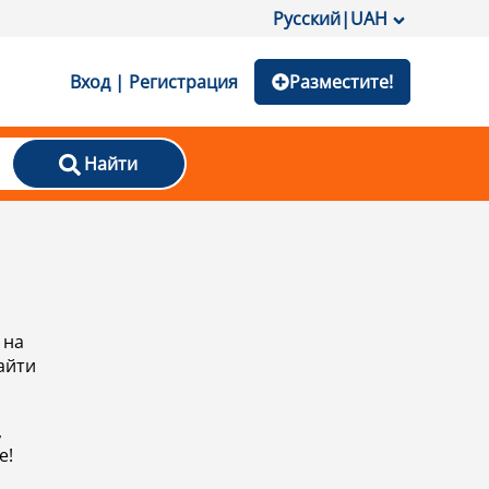
Русский
|
UAH
Вход | Регистрация
Разместите!
Найти
 на
айти
,
е!