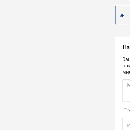
На
Ва
по
мне