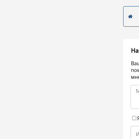
На
Ва
по
мне