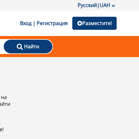
Русский
|
UAH
Вход | Регистрация
Разместите!
Найти
 на
айти
,
е!