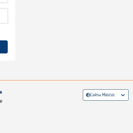
я
Сайты Mascus
е