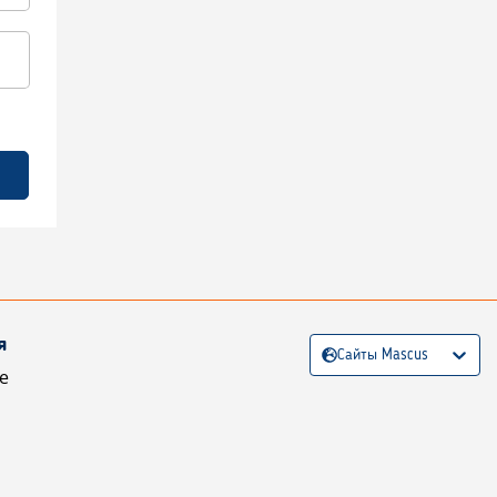
я
Сайты Mascus
е