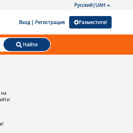
Русский
|
UAH
Вход | Регистрация
Разместите!
Найти
 на
айти
,
е!