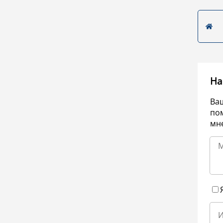
На
Ва
по
мне