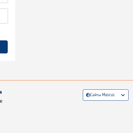
я
Сайты Mascus
е