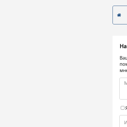
На
Ва
по
мне