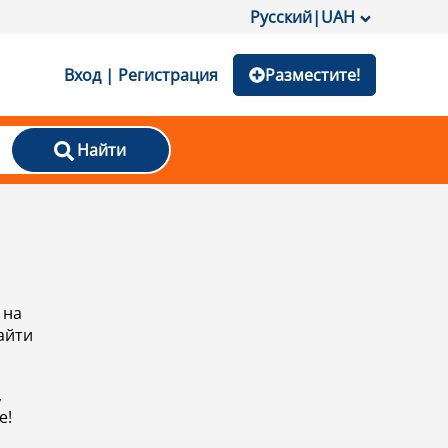
Русский
|
UAH
Вход | Регистрация
Разместите!
Найти
 на
айти
,
е!