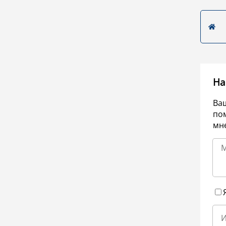
На
Ва
по
мне