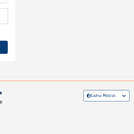
я
Сайты Mascus
е