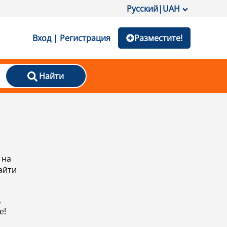
Русский
|
UAH
Вход | Регистрация
Разместите!
Найти
 на
айти
,
е!