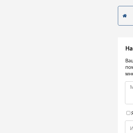
На
Ва
по
мне