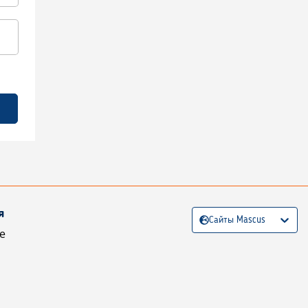
я
Сайты Mascus
е