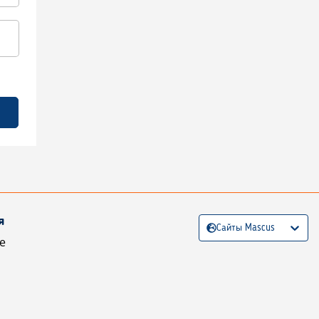
я
Сайты Mascus
е