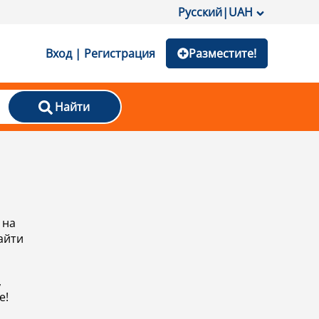
Русский
|
UAH
Вход | Регистрация
Разместите!
Найти
 на
айти
,
е!