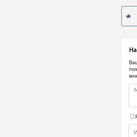
На
Ва
по
мне