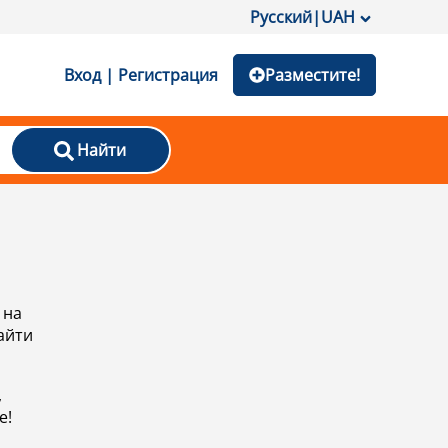
Русский
|
UAH
Вход | Регистрация
Разместите!
Найти
 на
айти
,
е!