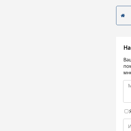
На
Ва
по
мне