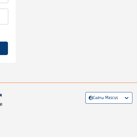
я
Сайты Mascus
е