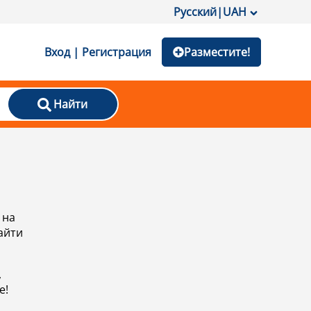
Русский
|
UAH
Вход | Регистрация
Разместите!
Найти
 на
айти
,
е!