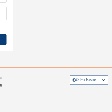
я
Сайты Mascus
е