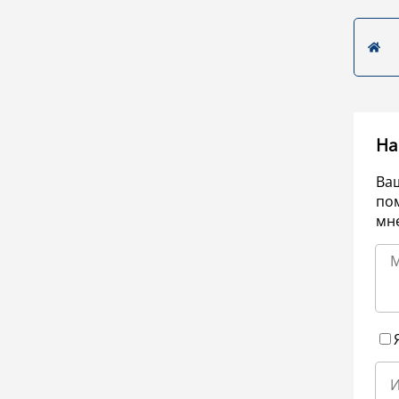
На
Ва
по
мне