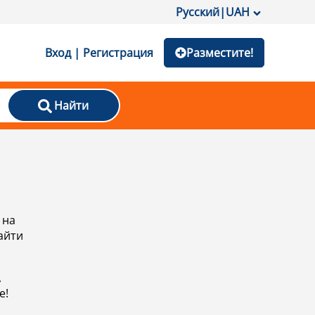
Русский
|
UAH
Вход | Регистрация
Разместите!
Найти
 на
айти
,
е!