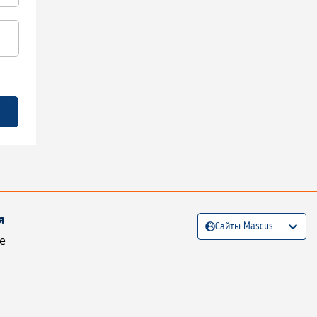
я
Сайты Mascus
е