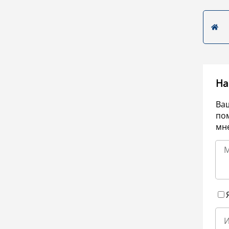
На
Ва
по
мне