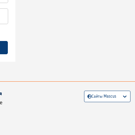
я
Сайты Mascus
е