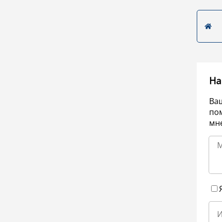
На
Ва
по
мне