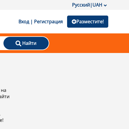
Русский
|
UAH
Вход | Регистрация
Разместите!
Найти
 на
айти
,
е!