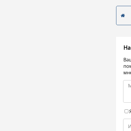
На
Ва
по
мне