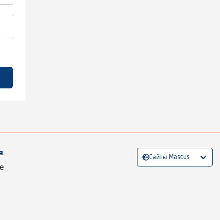
я
Сайты Mascus
е