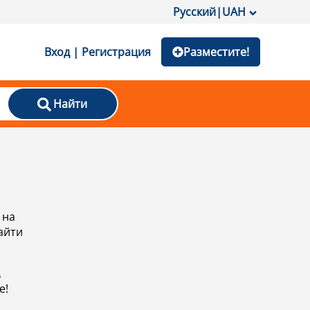
Русский
|
UAH
Вход | Регистрация
Разместите!
Найти
 на
айти
,
е!