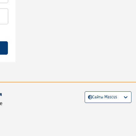
я
Сайты Mascus
е