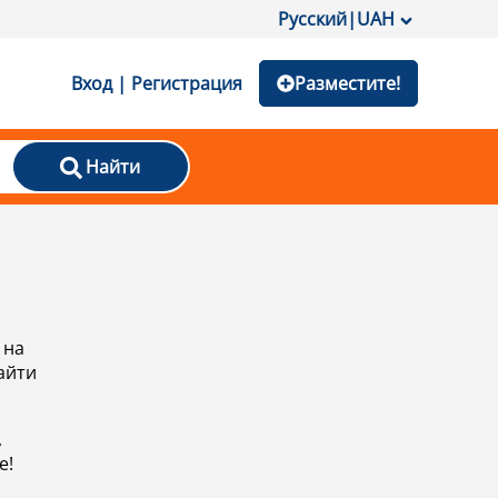
Русский
|
UAH
Вход | Регистрация
Разместите!
Найти
 на
айти
,
е!