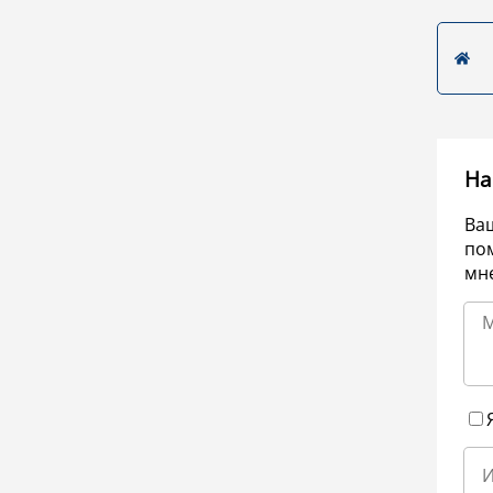
На
Ва
по
мне