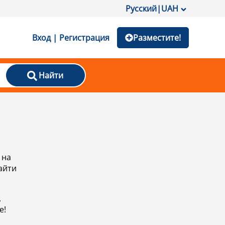
Русский
|
UAH
Вход | Регистрация
Разместите!
Найти
 на
айти
,
е!