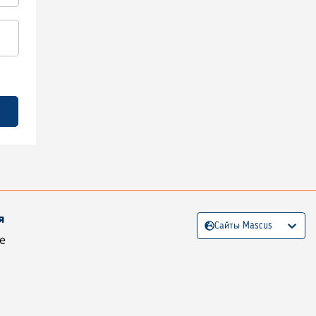
я
Сайты Mascus
е