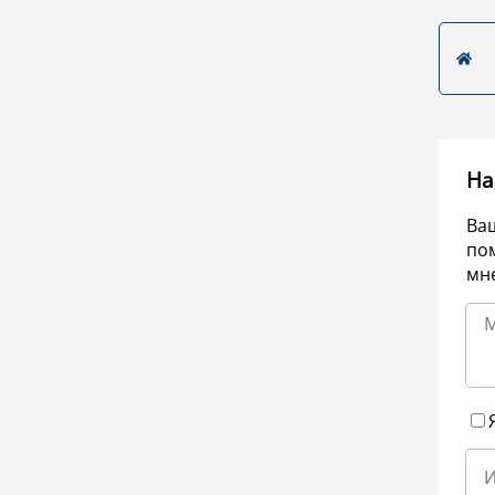
На
Ва
по
мне