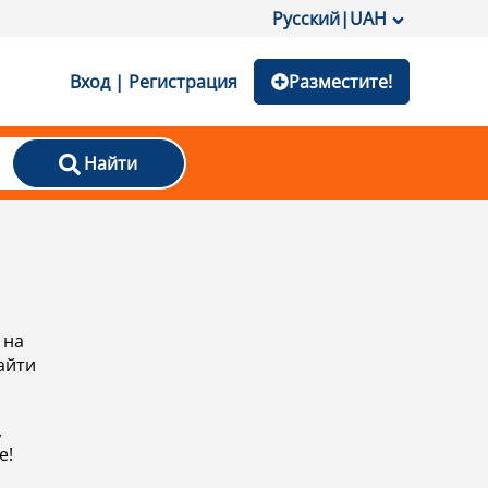
Русский
|
UAH
Вход | Регистрация
Разместите!
Найти
 на
айти
,
е!