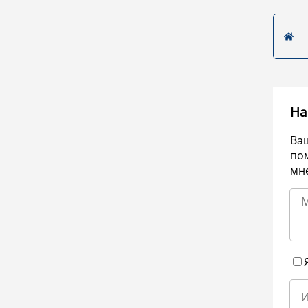
На
Ва
по
мне