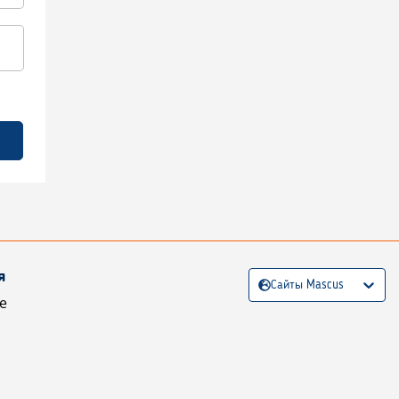
я
Сайты Mascus
е