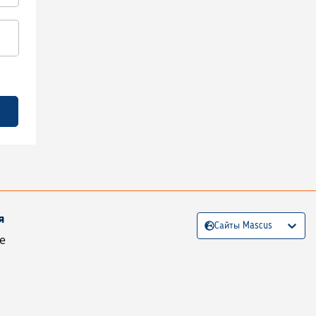
я
Сайты Mascus
е