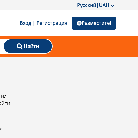
Русский
|
UAH
Вход | Регистрация
Разместите!
Найти
 на
айти
,
е!