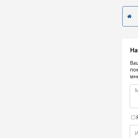
На
Ва
по
мне